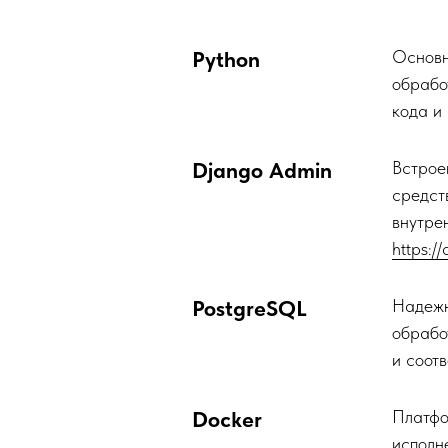
Python
Основн
обрабо
кода и
Django Admin
Встрое
средст
внутре
https:/
PostgreSQL
Надежн
обрабо
и соот
Docker
Платфо
исполн