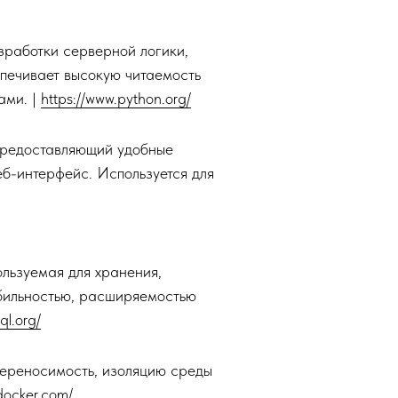
работки серверной логики,
печивает высокую читаемость
ами. |
https://www.python.org/
предоставляющий удобные
б-интерфейс. Используется для
льзуемая для хранения,
абильностью, расширяемостью
ql.org/
ереносимость, изоляцию среды
docker.com/