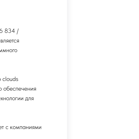
6 834 /
вляется
ммного
 clouds
о обеспечения
хнологии для
ет с компаниями
.