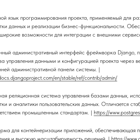
ой язык программирования проекта, применяемый для раз
тки данных и реализации бизнес-функциональности. Обес
 широкие возможности для интеграции с внешними сервис
нный административный интерфейс фреймворка Django, 
ва управления данными и конфигурацией проекта через ве
нней административной панели системы. |
/docs.djangoproject.com/en/stable/ref/contrib/admin/
ая реляционная система управления базами данных, испо
тки и аналитики пользовательских данных. Отличается ст
ветствием промышленным стандартам. |
https://www.postgres
рма для контейнеризации приложений, обеспечивающая п
ения и высокую масштабируемость решений. |
https://www.