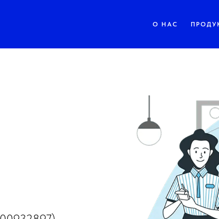
О НАС
ПРОДУ
700932897)