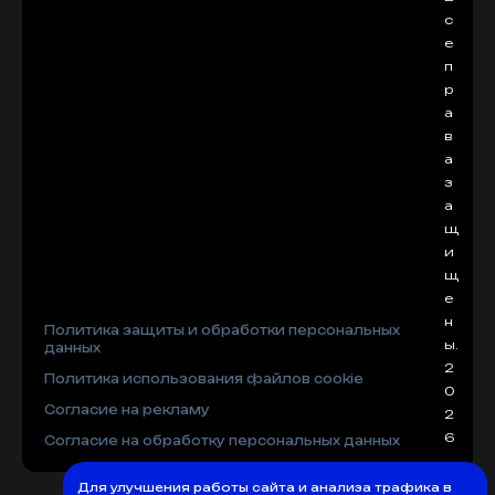
с
е
п
р
а
в
а
з
а
щ
и
щ
е
н
Политика защиты и обработки персональных
ы.
данных
2
Политика использования файлов cookie
0
Согласие на рекламу
2
6
Согласие на обработку персональных данных
Для улучшения работы сайта и анализа трафика в