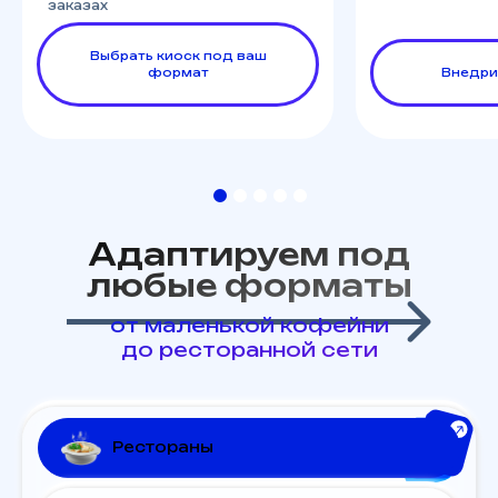
заказах
Выбрать киоск под ваш
формат
Внедри
1
2
3
4
5
Адаптируем под
любые форматы
от маленькой кофейни
до ресторанной сети
Рестораны