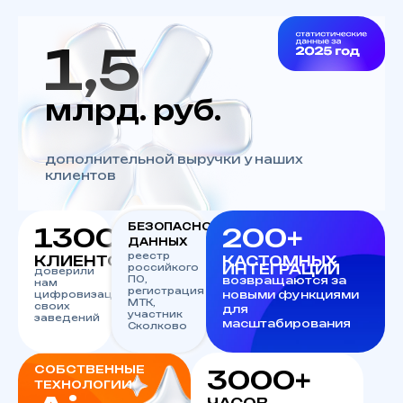
1,5
млрд. руб.
дополнительной выручки у наших
клиентов
БЕЗОПАСНОСТЬ
1300+
200+
ДАННЫХ
реестр
КЛИЕНТОВ
КАСТОМНЫХ
ИНТЕГРАЦИЙ
российкого
доверили
ПО,
возвращаются за
нам
регистрация
новыми функциями
цифровизацию
МТК,
своих
для
участник
заведений
масштабирования
Сколково
СОБСТВЕННЫЕ
3000+
ТЕХНОЛОГИИ