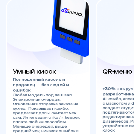
Умный киоск
QR-меню
Полноценный кассир и
продавец — без людей и
+30% к выруч
ошибок
разработчика
Любая модель под ваш зал.
AI-комбо, апс
Электронная очередь,
с маскотом и 
мгновенная отправка заказа на
создает студи
кухню. Показывает комбо,
подтягиваются и
предлагает допы, считает чек
редактирован
сам. Интеграция с iiko / r_keeper,
дизайнеров. Р
оплата любым способом.
устройстве: с
Меньше очередей, выше
киоск
средний чек, никаких ошибок в