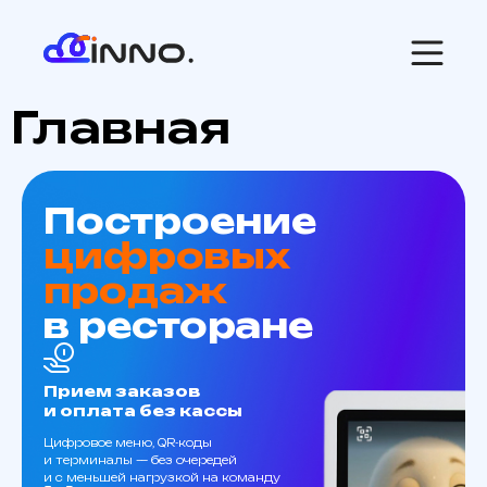
Главная
Построение
цифровых
продаж
в ресторане
Прием заказов
и оплата без кассы
Цифровое меню, QR-коды
и терминалы — без очередей
и с меньшей нагрузкой на команду