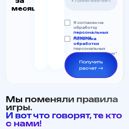
за
месяц?
Я согласен на
обработку
персональных
данных
Политика
обработки
персональных
данных ООО “Инно”
Получить
расчет ⟶
Мы поменяли правила
игры.
И вот что говорят, те кто
с нами!