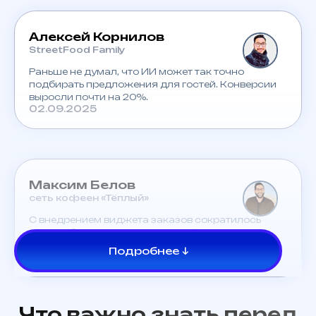
Алексей Корнилов
StreetFood Family
Раньше не думал, что ИИ может так точно
подбирать предложения для гостей. Конверсии
выросли почти на 20%.
02.09.2025
Максим Белов
сеть кофеен «Тёплый»
С внедрением виджета заказов сократилось
время обслуживания, а средний чек вырос.
Ребята понимают, что нужно бизнесу.
Подробнее ↓
02.09.2025
Что важно знать перед