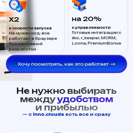
на
20%
X2
к управляемости
к скорости запуска
Готовые интеграции с
Не нужен код: все
iiko, r_keeper, MCRM,
работает в браузере
Loona, PremiumBonus
без кастомной
разработки
Хочу посмотреть, как это работает ⟶
Не нужно выбирать
между
удобством
и прибылью
— с
inno.clouds
есть все и сразу