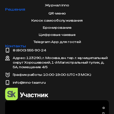
Журнал inno
Решения
QR-меню
Киоск самообслуживания
Бронирование
Цифровые чаевые
Telegram App для гостей
Контакты
8 (800) 555-90-24
Адрес: 123290, г. Москва, вн. тер. г. муниципальный
округ Хорошевский, 1-й Магистральный тупик, д.
5А, помещение 4/5
График работы: 10:00-19:00 (UTC +3 МСК.)
info@inno-team.ru
©
В