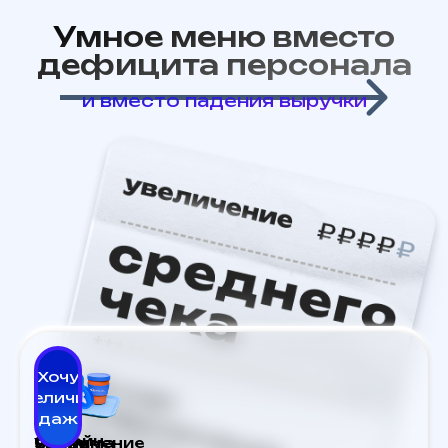
Умное меню вместо
дефицита персонала
и вместо падения выручки
Хочу
увеличить
продажи ⟶
Онлайн-
Увеличение
Система
Заказ