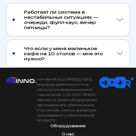
Работает ли система в
нестабильных ситуациях —
очереди, фулл-хаус, вечер
пятницы?
Что если у меня маленькое
кафе на 10 столов — мне это
нужно?
основной код ОКВЭД: 6201
код вида деятельности в
области информационных
технологий: 1.01 ООО "ИННО"
является правообладателем
программного обеспечения
inno clouds, запись в реестре
программного обеспечения
№ 29472
Оборудование
О нас