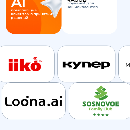
Ai
ЧАСОВ
обучений для
наших клиентов
помогающие
клиентам в принятии
решений