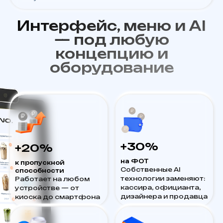
Интерфейс, меню и AI
— под любую
концепцию и
оборудование
+30%
+20%
на ФОТ
к пропускной
Собственные AI
способности
технологии заменяют:
Работает на любом
кассира, официанта,
устройстве — от
дизайнера и продавца
киоска до смартфона