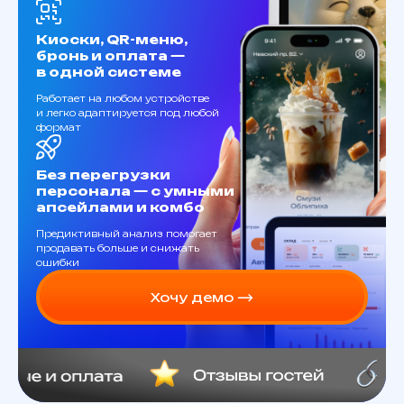
Киоски, QR-меню,
бронь и оплата —
в одной системе
Работает на любом устройстве
и легко адаптируется под любой
формат
Без перегрузки
персонала — с умными
апсейлами и комбо
Предиктивный анализ помогает
продавать больше и снижать
ошибки
Хочу демо ⟶