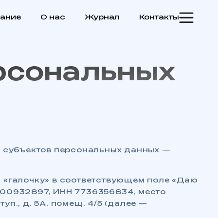
ание
О нас
Журнал
Контакты
ерсональных
х субъектов персональных данных —
яя «галочку» в соответствующем поле «Даю
700932897, ИНН 7736356834, место
уп., д. 5А, помещ. 4/5 (далее —