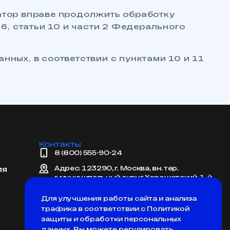
атор вправе продолжить обработку
6, статьи 10 и части 2 Федерального
нных, в соответствии с пунктами 10 и 11
Контакты
8 (800) 555-90-24
Адрес: 123290, г. Москва, вн. тер.
ия
г. муниципальный округ Хорошевский, 1-й
Магистральный тупик, д. 5А, помещение 4/5
Для улучшения работы сайта и анализа
График работы: 10:00-19:00 (UTC +3 МСК.)
трафика в соответствии с Политикой
info@inno-team.ru
защиты и обработки персональных
данных. Вы можете регулировать