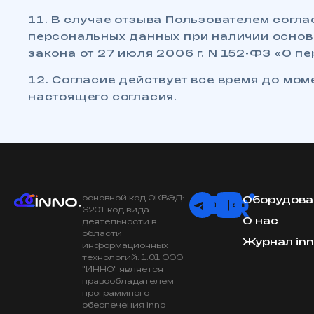
11. В случае отзыва Пользователем согл
персональных данных при наличии основан
закона от 27 июля 2006 г. N 152-ФЗ «О п
12. Согласие действует все время до мом
настоящего согласия.
основной код ОКВЭД:
Оборудова
6201 код вида
О нас
деятельности в
области
Журнал in
информационных
технологий: 1.01 ООО
"ИННО" является
правообладателем
программного
обеспечения inno