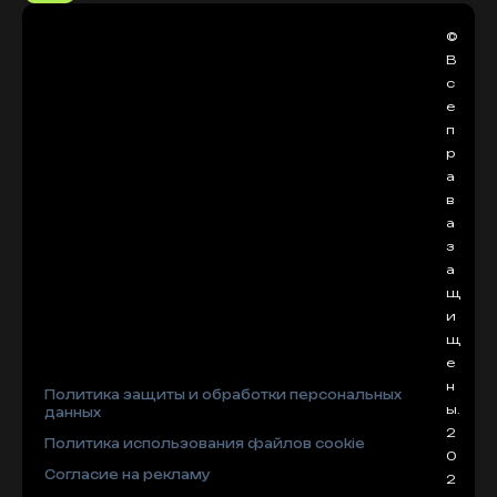
©
В
с
е
п
р
а
в
а
з
а
щ
и
щ
е
н
Политика защиты и обработки персональных
ы.
данных
2
Политика использования файлов cookie
0
Согласие на рекламу
2