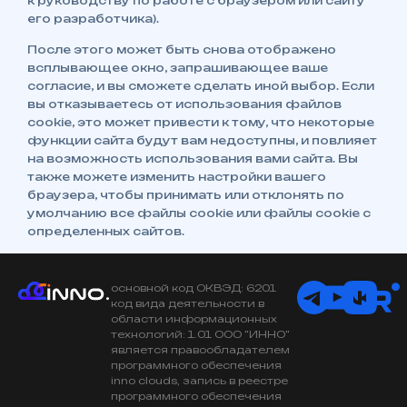
к руководству по работе с браузером или сайту
его разработчика).
После этого может быть снова отображено
всплывающее окно, запрашивающее ваше
согласие, и вы сможете сделать иной выбор. Если
вы отказываетесь от использования файлов
сookie, это может привести к тому, что некоторые
функции сайта будут вам недоступны, и повлияет
на возможность использования вами сайта. Вы
также можете изменить настройки вашего
браузера, чтобы принимать или отклонять по
умолчанию все файлы сookie или файлы сookie с
определенных сайтов.
основной код ОКВЭД: 6201
код вида деятельности в
области информационных
технологий: 1.01 ООО "ИННО"
является правообладателем
программного обеспечения
inno clouds, запись в реестре
программного обеспечения