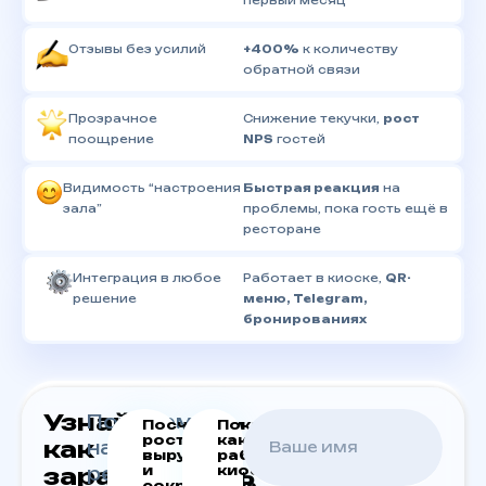
Отзывы без усилий
+400%
к количеству
обратной связи
Прозрачное
Снижение текучки,
рост
поощрение
NPS
гостей
Видимость “настроения
Быстрая реакция
на
зала”
проблемы, пока гость ещё в
ресторане
Интеграция в любое
Работает в киоске,
QR-
решение
меню, Telegram,
бронированиях
Узнайте,
Покажем
Посчитаем
Покажем,
рост
как
как
на
выручки
работает
зарабатывать
реальных
и
киоск
сокращение