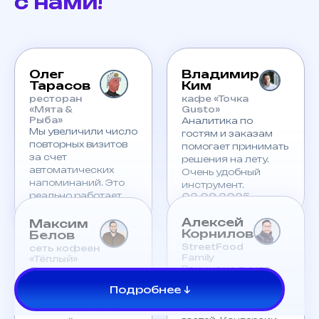
с нами!
Олег
Владимир
Тарасов
Ким
ресторан
кафе «Точка
«Мята &
Gusto»
Рыба»
Аналитика по
Мы увеличили число
гостям и заказам
повторных визитов
помогает принимать
за счет
решения на лету.
автоматических
Очень удобный
напоминаний. Это
инструмент.
реально работает.
02.09.2025
02.09.2025
Алексей
Максим
Корнилов
Белов
StreetFood
сеть кофеен
Family
«Тёплый»
Раньше не думал,
С внедрением
что ИИ может так
виджета заказов
Подробнее ↓
точно подбирать
сократилось время
предложения для
обслуживания, а