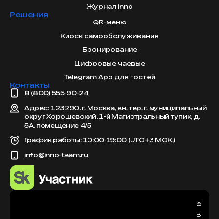
Журнал inno
Решения
QR-меню
Киоск самообслуживания
Бронирование
Цифровые чаевые
Telegram App для гостей
Контакты
8 (800) 555-90-24
Адрес: 123290, г. Москва, вн. тер. г. муниципальный
округ Хорошевский, 1-й Магистральный тупик, д.
5А, помещение 4/5
График работы: 10:00-19:00 (UTC +3 МСК.)
info@inno-team.ru
©
В