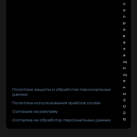
с
е
п
р
а
в
а
з
а
щ
и
щ
е
н
Политика защиты и обработки персональных
ы.
данных
2
Политика использования файлов cookie
0
Согласие на рекламу
2
6
Согласие на обработку персональных данных