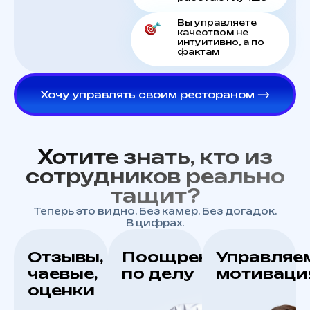
Вы управляете
качеством не
интуитивно, а по
фактам
Хочу управлять своим рестораном ⟶
Хотите знать, кто из
сотрудников реально
тащит?
Теперь это видно. Без камер. Без догадок.
В цифрах.
Отзывы,
Поощрение
Управляе
чаевые,
по делу
мотиваци
оценки