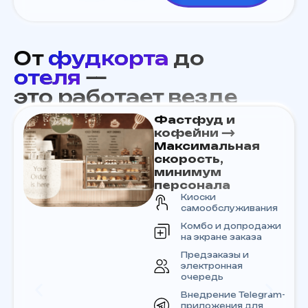
От
фудкорта
до
отеля
—
это работает везде
Фастфуд и
кофейни ⟶
Максимальная
я
скорость,
минимум
персонала
Киоски
самообслуживания
Комбо и допродажи
на экране заказа
Предзаказы и
электронная
очередь
Внедрение Telegram-
приложения для