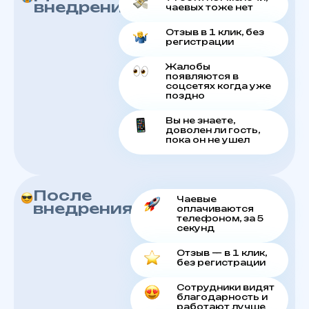
внедрения:
чаевых тоже нет
Отзыв в 1 клик, без
регистрации
Жалобы
появляются в
соцсетях когда уже
поздно
Вы не знаете,
доволен ли гость,
пока он не ушел
После
Чаевые
внедрения:
оплачиваются
телефоном, за 5
секунд
Отзыв — в 1 клик,
без регистрации
Сотрудники видят
благодарность и
работают лучше