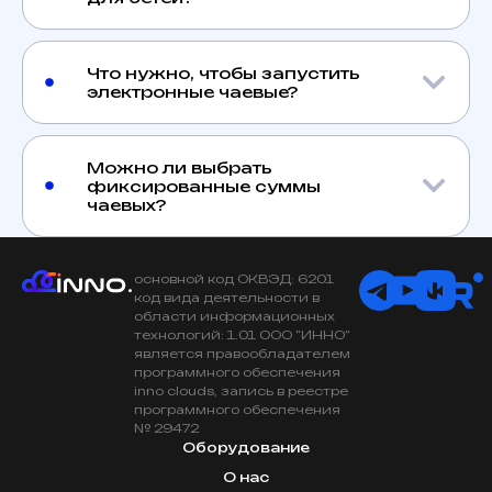
Что нужно, чтобы запустить
электронные чаевые?
Можно ли выбрать
фиксированные суммы
чаевых?
основной код ОКВЭД: 6201
код вида деятельности в
области информационных
технологий: 1.01 ООО "ИННО"
является правообладателем
программного обеспечения
inno clouds, запись в реестре
программного обеспечения
№ 29472
Оборудование
О нас