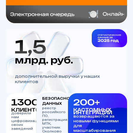
1,5
млрд. руб.
дополнительной выручки у наших
клиентов
БЕЗОПАСНОСТЬ
1300+
200+
ДАННЫХ
реестр
КЛИЕНТОВ
КАСТОМНЫХ
ИНТЕГРАЦИЙ
российкого
доверили
ПО,
возвращаются за
нам
регистрация
новыми функциями
цифровизацию
МТК,
своих
для
участник
заведений
масштабирования
Сколково