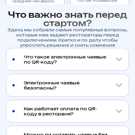
гостей. Конверсии
средний чек вырос.
выросли почти на
Ребята понимают,
20%.
Что важно знать перед
что нужно бизнесу.
02.09.2025
02.09.2025
стартом?
Здесь мы собрали самые популярные вопросы,
которые нам задают рестораторы перед
подключением. Кратко и по делу чтобы
упростить решение и снять сомнения
Что такое электронные чаевые
по QR-коду?
Электронные чаевые
безопасны?
Как работает оплата по QR-
коду в ресторане?
Можно ли оставить чаевые без