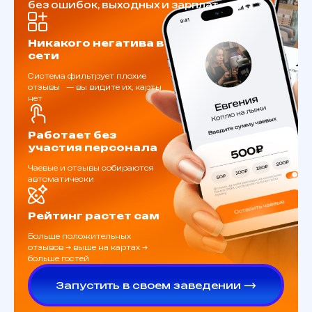
без ошибок, выходных и зарплат
Никакого негатива в
сети
Система фильтрует плохие
отзывы — вы видите их, карты
нет
Работает без
участия персонала
Чаевые и отзывы собираются
автоматически
Рейтинг растет сам
Больше положительных
отзывов → выше на картах →
больше гостей
Запустить в своем заведении ⟶