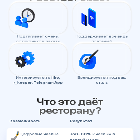
Подтягивает смены,
Поддерживает все виды
сотрудников, заказы
платежей
Интегрируется с
iiko,
Брендируется под ваш
r_keeper, Telegram App
стиль
Что это даёт
ресторану?
Возможность
Результат
Цифровые чаевые
+30–60%
к чаевым в
первый месяц