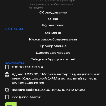
inno clouds, запись в реестре
программного обеспечения
№ 29472
Оборудование
О нас
Журнал inno
Решения
QR-меню
Киоск самообслуживания
Бронирование
Цифровые чаевые
Telegram App для гостей
Контакты
8 (800) 555-90-24
Адрес: 123290, г. Москва, вн. тер. г. муниципальный
округ Хорошевский, 1-й Магистральный тупик, д.
5А, помещение 4/5
График работы: 10:00-19:00 (UTC +3 МСК.)
info@inno-team.ru