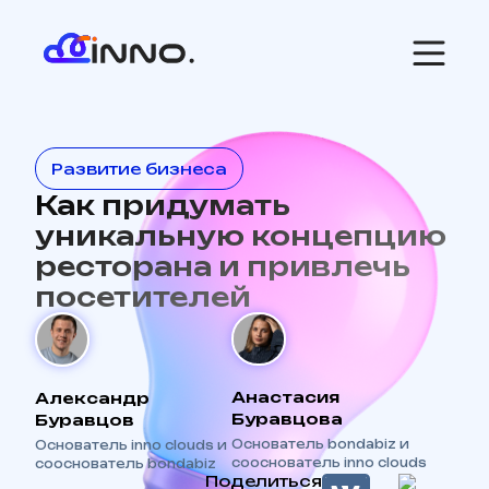
Развитие бизнеса
Как придумать
уникальную концепцию
ресторана и привлечь
посетителей
Анастасия
Александр
Буравцова
Буравцов
Основатель bondabiz и
Основатель inno clouds и
сооснователь inno clouds
сооснователь bondabiz
Поделиться