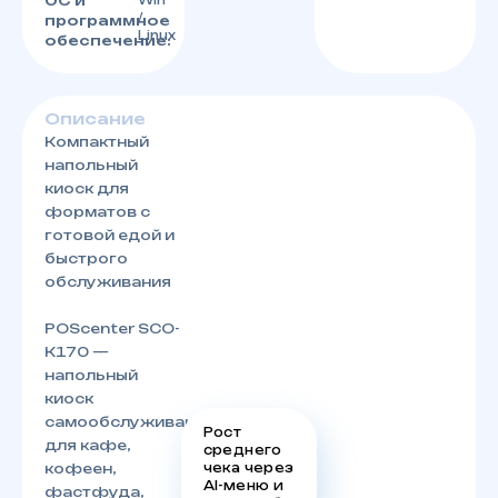
ОС и
Win
/
программное
Linux
обеспечение:
Описание
Компактный
напольный
киоск для
форматов с
готовой едой и
быстрого
обслуживания
POScenter SCO-
K170 —
напольный
киоск
самообслуживания
Рост
для кафе,
среднего
чека через
кофеен,
AI-меню и
фастфуда,