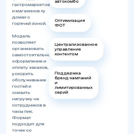
автокомбо
гастромаркетов
и магазинов «у
дома» с
Оптимизация
горячей зоной.
ФОТ
Модель
позволяет
Централизованное
организовать
управление
контентом
самостоятельное
оформление и
оплату заказов,
Поддержка
ускорить
бренд-кампаний
обслуживание
и
гостей и
лимитированных
серий
снизить
нагрузку на
сотрудников в
часы пик.
Формат
подходит для
точек со