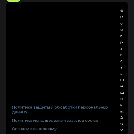
©
В
с
е
п
р
а
в
а
з
а
щ
и
щ
е
н
Политика защиты и обработки персональных
ы.
данных
2
Политика использования файлов cookie
0
Согласие на рекламу
2