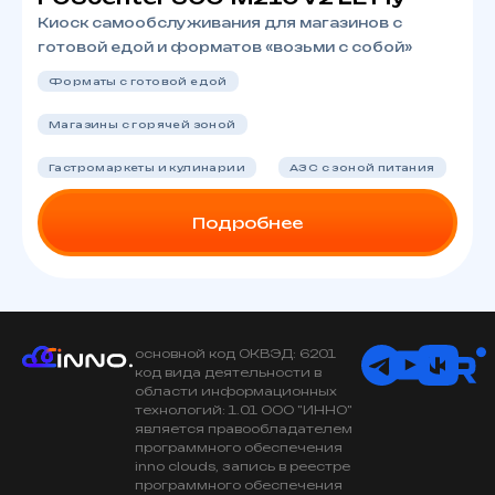
Киоск самообслуживания для магазинов с
готовой едой и форматов «возьми с собой»
Форматы с готовой едой
Магазины с горячей зоной
Гастромаркеты и кулинарии
АЗС с зоной питания
Подробнее
основной код ОКВЭД: 6201
код вида деятельности в
области информационных
технологий: 1.01 ООО "ИННО"
является правообладателем
программного обеспечения
inno clouds, запись в реестре
программного обеспечения