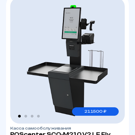
211500 ₽
Касса самообслуживания
POScenter SCO-M210 V2 LE Fly