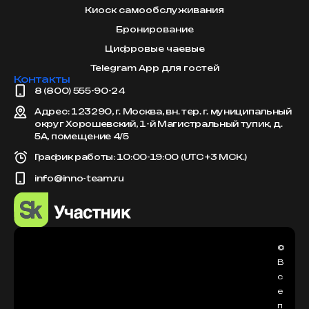
Киоск самообслуживания
Бронирование
Цифровые чаевые
Telegram App для гостей
Контакты
8 (800) 555-90-24
Адрес: 123290, г. Москва, вн. тер. г. муниципальный
округ Хорошевский, 1-й Магистральный тупик, д.
5А, помещение 4/5
График работы: 10:00-19:00 (UTC +3 МСК.)
info@inno-team.ru
©
В
с
е
п