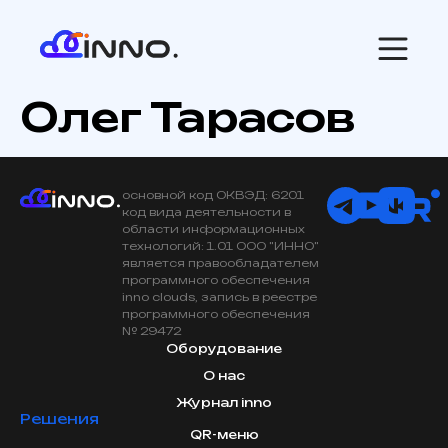
Олег Тарасов
основной код ОКВЭД: 6201
код вида деятельности в
области информационных
технологий: 1.01 ООО "ИННО"
является правообладателем
программного обеспечения
inno clouds, запись в реестре
программного обеспечения
№ 29472
Оборудование
О нас
Журнал inno
Решения
QR-меню