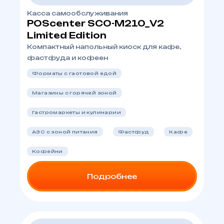
Касса самообслуживания
POScenter SCO-M210_V2
Limited Edition
Компактный напольный киоск для кафе,
фастфуда и кофеен
Форматы с гaотовой едой
Магазины с горячей зоной
Гастромаркеты и кулинарии
АЗС с зоной питания
Фастфуд
Кафе
Кофейни
Подробнее