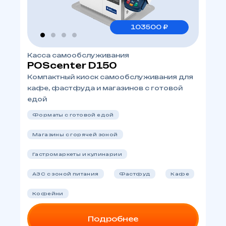
103500 ₽
Касса самообслуживания
POScenter D150
Компактный киоск самообслуживания для
кафе, фастфуда и магазинов с готовой
едой
Форматы с готовой едой
Магазины с горячей зоной
Гастромаркеты и кулинарии
АЗС с зоной питания
Фастфуд
Кафе
Кофейни
Подробнее