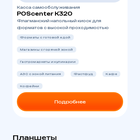
Касса самообслуживания
POScenter K320
Флагманский напольный киоск для
форматов с высокой проходимостью
Форматы с готовой едой
Магазины с горячей зоной
Гастромаркеты и кулинарии
АЗС с зоной питания
Фастфуд
Кафе
Кофейни
Подробнее
Планшеты