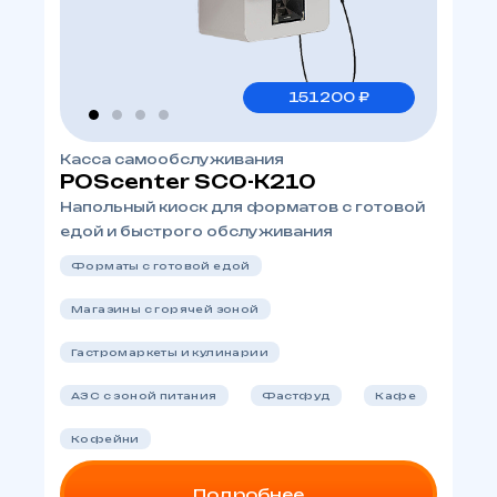
151200 ₽
Касса самообслуживания
POScenter SCO-K210
Напольный киоск для форматов с готовой
едой и быстрого обслуживания
Форматы с готовой едой
Магазины с горячей зоной
Гастромаркеты и кулинарии
АЗС с зоной питания
Фастфуд
Кафе
Кофейни
Подробнее